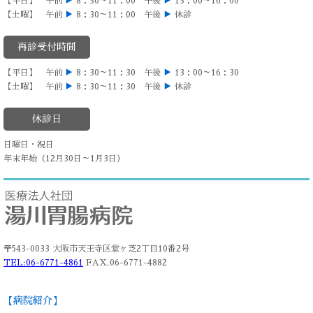
【平日】 午前
▶
8：30～11：00 午後
▶
13：00～16：00
【土曜】 午前
▶
8：30～11：00 午後
▶
休診
再診受付時間
【平日】 午前
▶
8：30～11：30 午後
▶
13：00～16：30
【土曜】 午前
▶
8：30～11：30 午後
▶
休診
休診日
日曜日・祝日
年末年始（12月30日～1月3日）
〒543-0033 大阪市天王寺区堂ヶ芝2丁目10番2号
TEL:06-6771-4861
FAX.06-6771-4882
【病院紹介】