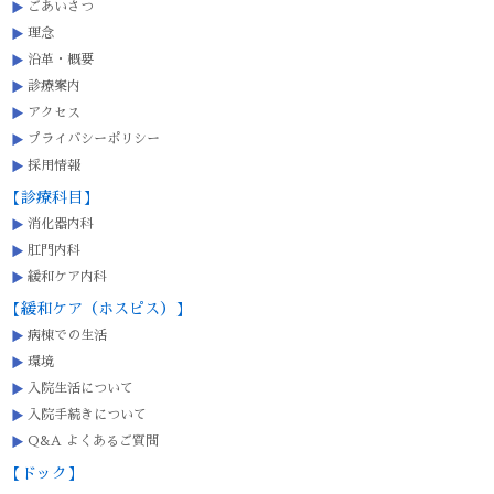
ごあいさつ
理念
沿革・概要
診療案内
アクセス
プライバシーポリシー
採用情報
【診療科目】
消化器内科
肛門内科
緩和ケア内科
【緩和ケア（ホスピス）】
病棟での生活
環境
入院生活について
入院手続きについて
Q&A よくあるご質問
【ドック】