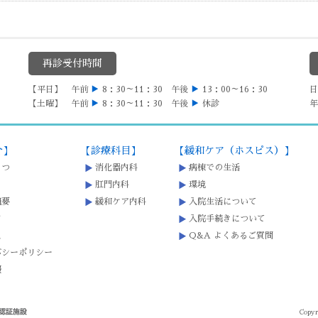
再診受付時間
【平日】 午前
▶
8：30～11：30 午後
▶
13：00～16：30
日
【土曜】 午前
▶
8：30～11：30 午後
▶
休診
年
介】
【診療科目】
【緩和ケア（ホスピス）】
さつ
消化器内科
病棟での生活
肛門内科
環境
概要
緩和ケア内科
入院生活について
内
入院手続きについて
ス
Q&A よくあるご質問
バシーポリシー
報
Copyr