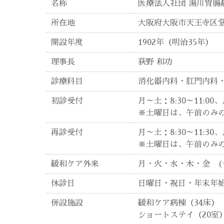
名称
医療法人社団 湯川胃腸
所在地
大阪府大阪市天王寺区堂
開設年度
1902年（明治35年）
理事長
荻野 和功
診療科目
消化器内科・肛門内科
初診受付
月～土：8:30～11:00、
※土曜日は、午前のみ
再診受付
月～土：8:30～11:30、
※土曜日は、午前のみ
緩和ケア外来
月・火・水・木・金 (
休診日
日曜日・祝日・年末年
併設施設
緩和ケア病棟（34床）
ショートステイ（20室